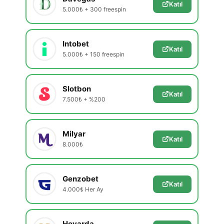
Katıl
5.000₺ + 300 freespin
Intobet
Katıl
5.000₺ + 150 freespin
Slotbon
Katıl
7.500₺ + %200
Milyar
Katıl
8.000₺
Genzobet
Katıl
4.000₺ Her Ay
Hovarda