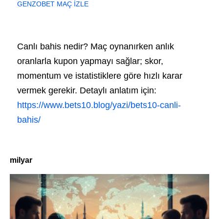
GENZOBET MAÇ İZLE
Canlı bahis nedir? Maç oynanırken anlık
oranlarla kupon yapmayı sağlar; skor,
momentum ve istatistiklere göre hızlı karar
vermek gerekir. Detaylı anlatım için:
https://www.bets10.blog/yazi/bets10-canli-
bahis/
milyar