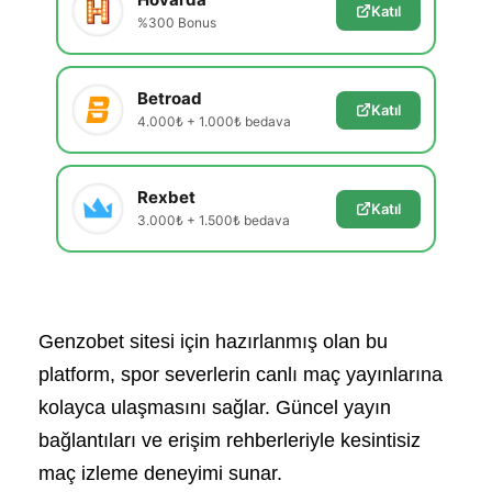
Katıl
%300 Bonus
Betroad
Katıl
4.000₺ + 1.000₺ bedava
Rexbet
Katıl
3.000₺ + 1.500₺ bedava
Genzobet sitesi için hazırlanmış olan bu
platform, spor severlerin canlı maç yayınlarına
kolayca ulaşmasını sağlar. Güncel yayın
bağlantıları ve erişim rehberleriyle kesintisiz
maç izleme deneyimi sunar.