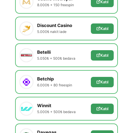
Katıl
8.000₺ + 150 freespin
Discount Casino
Katıl
5.000₺ nakit iade
Betelli
Katıl
5.050₺ + 500₺ bedava
Betchip
Katıl
6.000₺ + 80 freespin
Winnit
Katıl
5.000₺ + 500₺ bedava
Davegas