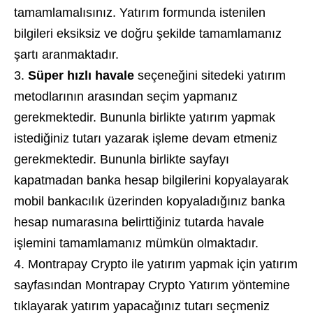
tamamlamalısınız. Yatırım formunda istenilen
bilgileri eksiksiz ve doğru şekilde tamamlamanız
şartı aranmaktadır.
Süper hızlı havale
seçeneğini sitedeki yatırım
metodlarının arasından seçim yapmanız
gerekmektedir. Bununla birlikte yatırım yapmak
istediğiniz tutarı yazarak işleme devam etmeniz
gerekmektedir. Bununla birlikte sayfayı
kapatmadan banka hesap bilgilerini kopyalayarak
mobil bankacılık üzerinden kopyaladığınız banka
hesap numarasına belirttiğiniz tutarda havale
işlemini tamamlamanız mümkün olmaktadır.
Montrapay Crypto ile yatırım yapmak için yatırım
sayfasından Montrapay Crypto Yatırım yöntemine
tıklayarak yatırım yapacağınız tutarı seçmeniz