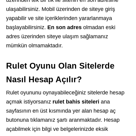
ulaşabilirsiniz. Mobil üzerinden de siteye giriş
yapabilir ve site içeriklerinden yararlanmaya
başlayabilirsiniz.
En son adres
olmadan eski
adres üzerinden siteye ulaşım sağlamanız
mümkün olmamaktadır.
Rulet Oyunu Olan Sitelerde
Nasıl Hesap Açılır?
Rulet oyununu oynayabileceğiniz sitelerde hesap
açmak istiyorsanız
rulet bahis siteleri
ana
sayfasının en üst kısmında yer alan hesap aç
butonuna tıklamanız şartı aranmaktadır. Hesap
açabilmek için bilgi ve belgelerinizde eksik