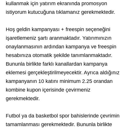
kullanmak için yatırım ekranında promosyon
istiyorum kutucuğuna tıklamanız gerekmektedir.
Hoş geldin kampanyası + freespin seçeneğini
işaretlemeniz şartı aranmaktadır. Yatırımınızın
onaylanmasının ardından kampanya ve freespin
hesabınıza otomatik şekilde tanımlanmaktadır.
Bununla birlikte farklı kanallardan kampanya
eklemesi gerçekleştirilmeyecektir. Ayrıca aldığınız
kampanyanın 10 katını minimum 2.25 orandan
kombine kupon içerisinde çevirmeniz
gerekmektedir.
Futbol ya da basketbol spor bahislerinde çevrimin
tamamlanması gerekmektedir. Bununla birlikte