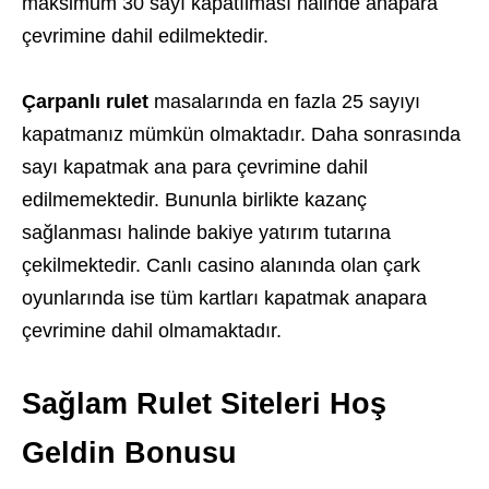
maksimum 30 sayı kapatılması halinde anapara
çevrimine dahil edilmektedir.
Çarpanlı rulet
masalarında en fazla 25 sayıyı
kapatmanız mümkün olmaktadır. Daha sonrasında
sayı kapatmak ana para çevrimine dahil
edilmemektedir. Bununla birlikte kazanç
sağlanması halinde bakiye yatırım tutarına
çekilmektedir. Canlı casino alanında olan çark
oyunlarında ise tüm kartları kapatmak anapara
çevrimine dahil olmamaktadır.
Sağlam Rulet Siteleri Hoş
Geldin Bonusu