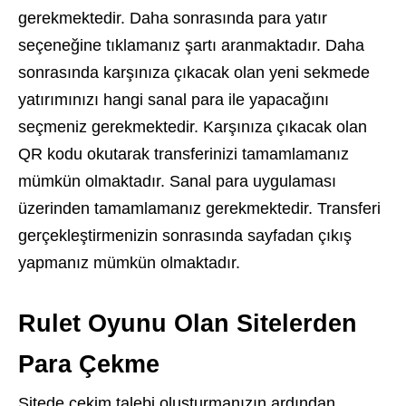
gerekmektedir. Daha sonrasında para yatır
seçeneğine tıklamanız şartı aranmaktadır. Daha
sonrasında karşınıza çıkacak olan yeni sekmede
yatırımınızı hangi sanal para ile yapacağını
seçmeniz gerekmektedir. Karşınıza çıkacak olan
QR kodu okutarak transferinizi tamamlamanız
mümkün olmaktadır. Sanal para uygulaması
üzerinden tamamlamanız gerekmektedir. Transferi
gerçekleştirmenizin sonrasında sayfadan çıkış
yapmanız mümkün olmaktadır.
Rulet Oyunu Olan Sitelerden
Para Çekme
Sitede çekim talebi oluşturmanızın ardından