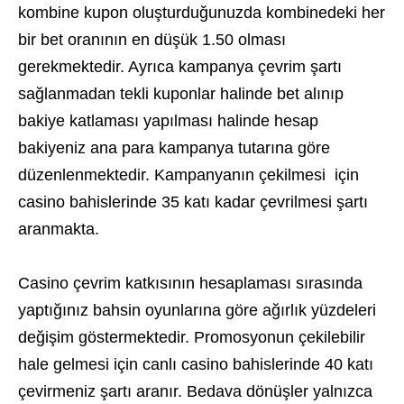
kombine kupon oluşturduğunuzda kombinedeki her
bir bet oranının en düşük 1.50 olması
gerekmektedir. Ayrıca kampanya çevrim şartı
sağlanmadan tekli kuponlar halinde bet alınıp
bakiye katlaması yapılması halinde hesap
bakiyeniz ana para kampanya tutarına göre
düzenlenmektedir. Kampanyanın çekilmesi için
casino bahislerinde 35 katı kadar çevrilmesi şartı
aranmakta.
Casino çevrim katkısının hesaplaması sırasında
yaptığınız bahsin oyunlarına göre ağırlık yüzdeleri
değişim göstermektedir. Promosyonun çekilebilir
hale gelmesi için canlı casino bahislerinde 40 katı
çevirmeniz şartı aranır. Bedava dönüşler yalnızca