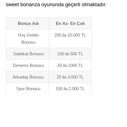
sweet bonanza oyununda geçerli olmaktadır.
Bonus Adı
En Az- En Çok
Hoş Geldin
200 ila 10.000 TL
Bonusu
Sadakat Bonusu
150 ila 500 TL
Deneme Bonusu
20 ila 1000 TL
Arkadaş Bonusu
25 ila 3.000 TL
Spor Bonusu
100 ila 2.000 TL