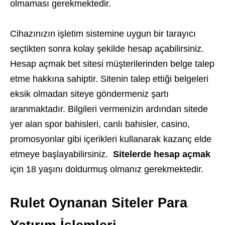
olmaması gerekmektedir.
Cihazınızın işletim sistemine uygun bir tarayıcı
seçtikten sonra kolay şekilde hesap açabilirsiniz.
Hesap açmak bet sitesi müşterilerinden belge talep
etme hakkına sahiptir. Sitenin talep ettiği belgeleri
eksik olmadan siteye göndermeniz şartı
aranmaktadır. Bilgileri vermenizin ardından sitede
yer alan spor bahisleri, canlı bahisler, casino,
promosyonlar gibi içerikleri kullanarak kazanç elde
etmeye başlayabilirsiniz.
Sitelerde hesap açmak
için 18 yaşını doldurmuş olmanız gerekmektedir.
Rulet Oynanan Siteler Para