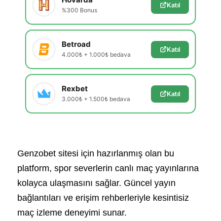
Katıl
%300 Bonus
Betroad
Katıl
4.000₺ + 1.000₺ bedava
Rexbet
Katıl
3.000₺ + 1.500₺ bedava
Genzobet sitesi için hazırlanmış olan bu
platform, spor severlerin canlı maç yayınlarına
kolayca ulaşmasını sağlar. Güncel yayın
bağlantıları ve erişim rehberleriyle kesintisiz
maç izleme deneyimi sunar.