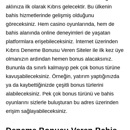
aklınıza ilk olarak Kıbrıs gelecektir. Bu ülkenin
bahis hizmetlerinde gelişmiş olduğunu
göreceksiniz. Hem casino oyunlarında, hem de
bahis alanında online deneyimleri de yaşatan
platformlara erişebileceksiniz. İnternet üzerinden
Kıbrıs Deneme Bonusu Veren Siteler ile ilk kez üye
olmanızın ardından hemen bonus alacaksınız.
Bununla da sınırlı kalmayıp pek çok bonus türüne
kavuşabileceksiniz. Örneğin, yatırım yaptığınızda
ya da kaybettiğinizde çeşitli bonus türlerini
alabileceksiniz. Pek çok bonus türünü ve bahis
oyunlarını sizlerle buluşturan bu adres üzerinden
erişim sağlayabileceksiniz.