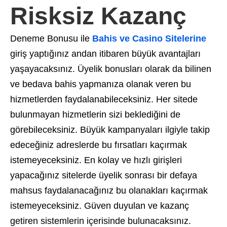
Risksiz Kazanç
Deneme Bonusu ile
Bahis ve Casino Sitelerine
giriş yaptığınız andan itibaren büyük avantajları
yaşayacaksınız. Üyelik bonusları olarak da bilinen
ve bedava bahis yapmanıza olanak veren bu
hizmetlerden faydalanabileceksiniz. Her sitede
bulunmayan hizmetlerin sizi beklediğini de
görebileceksiniz. Büyük kampanyaları ilgiyle takip
edeceğiniz adreslerde bu fırsatları kaçırmak
istemeyeceksiniz. En kolay ve hızlı girişleri
yapacağınız sitelerde üyelik sonrası bir defaya
mahsus faydalanacağınız bu olanakları kaçırmak
istemeyeceksiniz. Güven duyulan ve kazanç
getiren sistemlerin içerisinde bulunacaksınız.