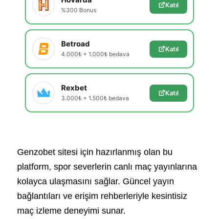
Katıl
%300 Bonus
Betroad
Katıl
4.000₺ + 1.000₺ bedava
Rexbet
Katıl
3.000₺ + 1.500₺ bedava
Genzobet sitesi için hazırlanmış olan bu
platform, spor severlerin canlı maç yayınlarına
kolayca ulaşmasını sağlar. Güncel yayın
bağlantıları ve erişim rehberleriyle kesintisiz
maç izleme deneyimi sunar.