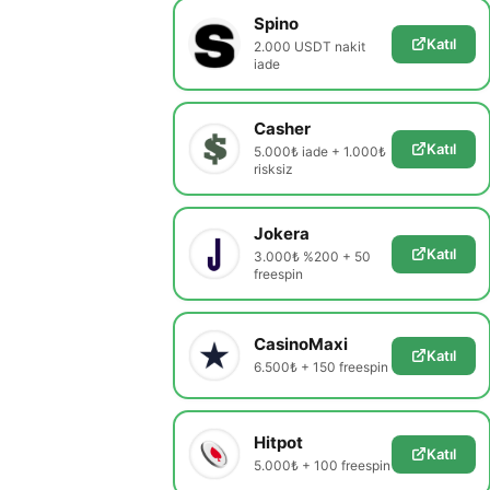
Spino
Katıl
2.000 USDT nakit
iade
Casher
Katıl
5.000₺ iade + 1.000₺
risksiz
Jokera
Katıl
3.000₺ %200 + 50
freespin
CasinoMaxi
Katıl
6.500₺ + 150 freespin
Hitpot
Katıl
5.000₺ + 100 freespin