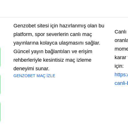
Genzobet sitesi için hazırlanmış olan bu
Canlı
platform, spor severlerin canlı maç
oranl
yayınlarına kolayca ulaşmasını sağlar.
momen
Güncel yayın bağlantıları ve erişim
karar
rehberleriyle kesintisiz maç izleme
için:
deneyimi sunar.
https
GENZOBET MAÇ İZLE
canli-