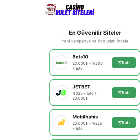
En Güvenilir Siteler
Yeni kampanya ve bonusları incele
Bets10
Katıl
20.000₺ + %300
kripto
JETBET
Katıl
%325 kripto +
20.000₺
Mobilbahis
Katıl
20.000₺ + %225
kripto