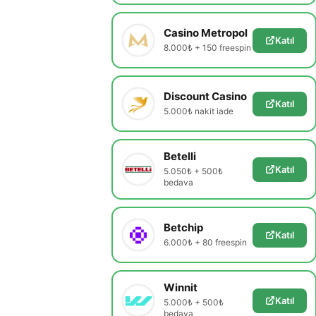
Casino Metropol
Katıl
8.000₺ + 150 freespin
Discount Casino
Katıl
5.000₺ nakit iade
Betelli
Katıl
5.050₺ + 500₺
bedava
Betchip
Katıl
6.000₺ + 80 freespin
Winnit
Katıl
5.000₺ + 500₺
bedava