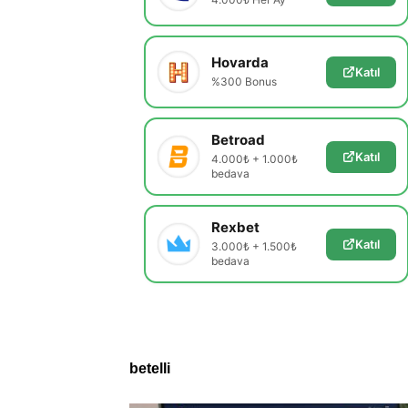
Hovarda
Katıl
%300 Bonus
Betroad
Katıl
4.000₺ + 1.000₺
bedava
Rexbet
Katıl
3.000₺ + 1.500₺
bedava
betelli