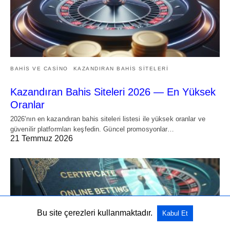
BAHIS VE CASINO
KAZANDIRAN BAHIS SITELERI
Kazandıran Bahis Siteleri 2026 — En Yüksek
Oranlar
2026'nın en kazandıran bahis siteleri listesi ile yüksek oranlar ve
güvenilir platformları keşfedin. Güncel promosyonlar…
21 Temmuz 2026
Bu site çerezleri kullanmaktadır.
Kabul Et