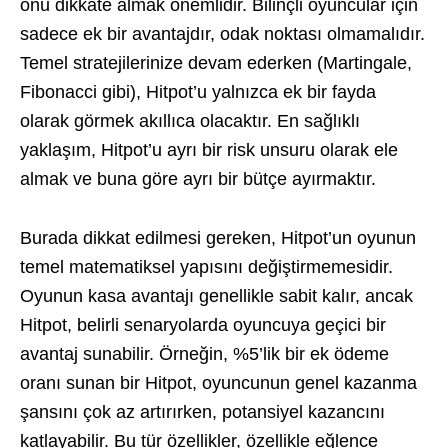
onu dikkate almak önemlidir. Bilinçli oyuncular için
sadece ek bir avantajdır, odak noktası olmamalıdır.
Temel stratejilerinize devam ederken (Martingale,
Fibonacci gibi), Hitpot’u yalnızca ek bir fayda
olarak görmek akıllıca olacaktır. En sağlıklı
yaklaşım, Hitpot’u ayrı bir risk unsuru olarak ele
almak ve buna göre ayrı bir bütçe ayırmaktır.
Burada dikkat edilmesi gereken, Hitpot’un oyunun
temel matematiksel yapısını değiştirmemesidir.
Oyunun kasa avantajı genellikle sabit kalır, ancak
Hitpot, belirli senaryolarda oyuncuya geçici bir
avantaj sunabilir. Örneğin, %5’lik bir ek ödeme
oranı sunan bir Hitpot, oyuncunun genel kazanma
şansını çok az artırırken, potansiyel kazancını
katlayabilir. Bu tür özellikler, özellikle eğlence