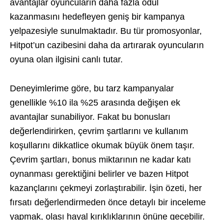
avantajlar oyuncuların daha fazla ödül
kazanmasını hedefleyen geniş bir kampanya
yelpazesiyle sunulmaktadır. Bu tür promosyonlar,
Hitpot’un cazibesini daha da artırarak oyuncuların
oyuna olan ilgisini canlı tutar.
Deneyimlerime göre, bu tarz kampanyalar
genellikle %10 ila %25 arasında değişen ek
avantajlar sunabiliyor. Fakat bu bonusları
değerlendirirken, çevrim şartlarını ve kullanım
koşullarını dikkatlice okumak büyük önem taşır.
Çevrim şartları, bonus miktarının ne kadar katı
oynanması gerektiğini belirler ve bazen Hitpot
kazançlarını çekmeyi zorlaştırabilir. İşin özeti, her
fırsatı değerlendirmeden önce detaylı bir inceleme
yapmak, olası hayal kırıklıklarının önüne geçebilir.