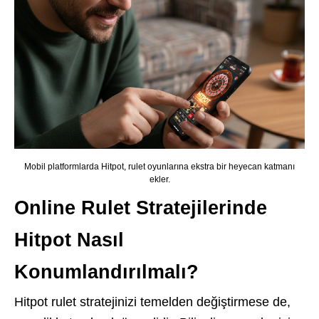
Mobil platformlarda Hitpot, rulet oyunlarına ekstra bir heyecan katmanı
ekler.
Online Rulet Stratejilerinde
Hitpot Nasıl
Konumlandırılmalı?
Hitpot rulet stratejinizi temelden değiştirmese de,