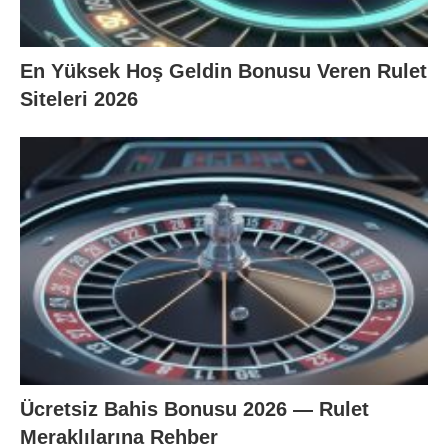
En Yüksek Hoş Geldin Bonusu Veren Rulet
Siteleri 2026
Ücretsiz Bahis Bonusu 2026 — Rulet
Meraklılarına Rehber