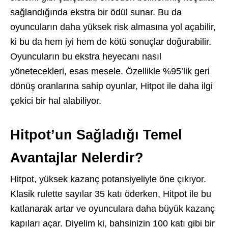
sağlandığında ekstra bir ödül sunar. Bu da
oyuncuların daha yüksek risk almasına yol açabilir,
ki bu da hem iyi hem de kötü sonuçlar doğurabilir.
Oyuncuların bu ekstra heyecanı nasıl
yönetecekleri, esas mesele. Özellikle %95’lik geri
dönüş oranlarına sahip oyunlar, Hitpot ile daha ilgi
çekici bir hal alabiliyor.
Hitpot’un Sağladığı Temel
Avantajlar Nelerdir?
Hitpot, yüksek kazanç potansiyeliyle öne çıkıyor.
Klasik rulette sayılar 35 katı öderken, Hitpot ile bu
katlanarak artar ve oyunculara daha büyük kazanç
kapıları açar. Diyelim ki, bahsinizin 100 katı gibi bir