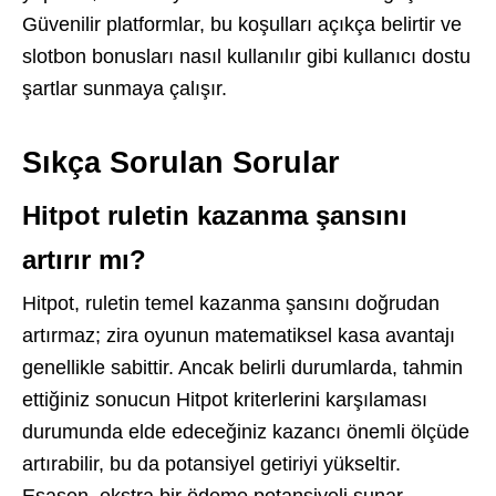
Güvenilir platformlar, bu koşulları açıkça belirtir ve
slotbon bonusları nasıl kullanılır gibi kullanıcı dostu
şartlar sunmaya çalışır.
Sıkça Sorulan Sorular
Hitpot ruletin kazanma şansını
artırır mı?
Hitpot, ruletin temel kazanma şansını doğrudan
artırmaz; zira oyunun matematiksel kasa avantajı
genellikle sabittir. Ancak belirli durumlarda, tahmin
ettiğiniz sonucun Hitpot kriterlerini karşılaması
durumunda elde edeceğiniz kazancı önemli ölçüde
artırabilir, bu da potansiyel getiriyi yükseltir.