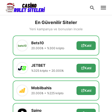
En Güvenilir Siteler
Yeni kampanya ve bonusları incele
Type
Bets10
your
Katıl
searc
20.000₺ + %300 kripto
query
and
hit
enter:
JETBET
Katıl
%325 kripto + 20.000₺
Mobilbahis
Katıl
20.000₺ + %225 kripto
Spino