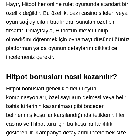
Hayır, Hitpot her online rulet oyununda standart bir
özellik değildir. Bu özellik, bazı casino siteleri veya
oyun sağlayıcıları tarafından sunulan özel bir
fırsattır. Dolayısıyla, Hitpot’un mevcut olup
olmadığını öğrenmek için oynamayı düşündüğünüz
platformun ya da oyunun detaylarını dikkatlice
incelemeniz gerekir.
Hitpot bonusları nasıl kazanılır?
Hitpot bonusları genellikle belirli oyun
kombinasyonları, özel sayıların gelmesi veya belirli
bahis türlerinin kazanılması gibi önceden
belirlenmiş koşullar karşılandığında tetiklenir. Her
casino ve Hitpot türü için bu koşullar farklılık
gösterebilir. Kampanya detaylarını incelemek size