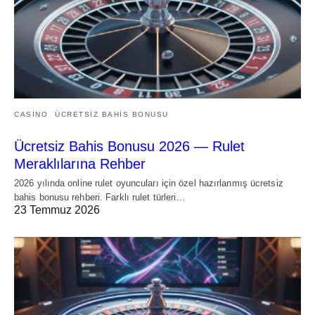
CASINO
ÜCRETSIZ BAHIS BONUSU
Ücretsiz Bahis Bonusu 2026 — Rulet
Meraklılarına Rehber
2026 yılında online rulet oyuncuları için özel hazırlanmış ücretsiz
bahis bonusu rehberi. Farklı rulet türleri…
23 Temmuz 2026