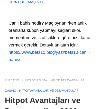
GENZOBET MAÇ İZLE
Canlı bahis nedir? Maç oynanırken anlık
oranlarla kupon yapmayı sağlar; skor,
momentum ve istatistiklere göre hızlı karar
vermek gerekir. Detaylı anlatım için:
https://www.bets10.blog/yazi/bets10-canli-
bahis/
ANASAYFA
HITPOT AVANTAJLARI VE DEZAVANTAJLARI
CASINO
HITPOT AVANTAJLARI VE DEZAVANTAJLARI
Hitpot Avantajları ve