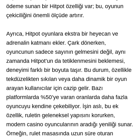
ödeme sunan bir Hitpot özelliği var; bu, oyunun
çekiciliğini önemli ölçüde artırır.
Ayrıca, Hitpot oyunlara ekstra bir heyecan ve
adrenalin katmanı ekler. Çark dönerken,
oyuncunun sadece sayının gelmesini değil, aynı
zamanda Hitpot’un da tetiklenmesini beklemesi,
deneyimi farklı bir boyuta taşır. Bu durum, özellikle
tekdüzelikten sıkılan veya daha dinamik bir oyun
arayan kullanıcılar için cazip gelir. Bazı
platformlarda %50’ye varan oranlarda daha fazla
oyuncuyu kendine çekebiliyor. İşin aslı, bu ek
özellik, ruletin geleneksel yapısını korurken,
modern casino oyuncularının aradığı yeniliği sunar.
Örneğin, rulet masasında uzun süre oturan