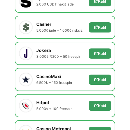
Katıl
2.000 USDT nakit iade
Casher
Katıl
5.000₺ iade + 1.000₺ risksiz
Jokera
Katıl
3.000₺ %200 + 50 freespin
CasinoMaxi
Katıl
6.500₺ + 150 freespin
Hitpot
Katıl
5.000₺ + 100 freespin
Casino Metropol