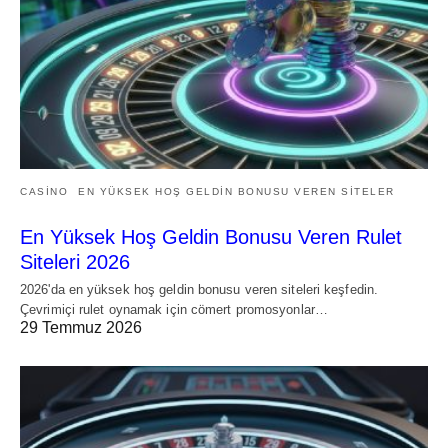
CASINO
EN YÜKSEK HOŞ GELDIN BONUSU VEREN SITELER
En Yüksek Hoş Geldin Bonusu Veren Rulet
Siteleri 2026
2026'da en yüksek hoş geldin bonusu veren siteleri keşfedin.
Çevrimiçi rulet oynamak için cömert promosyonlar…
29 Temmuz 2026