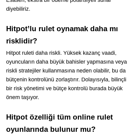
Esasen, ekstra bir ödeme potansiyeli sunar
diyebiliriz.
Hitpot’lu rulet oynamak daha mı
risklidir?
Hitpot ruleti daha riskli. Yüksek kazanç vaadi,
oyuncuların daha büyük bahisler yapmasına veya
riskli stratejiler kullanmasına neden olabilir, bu da
bütçenin kontrolünü zorlaştırır. Dolayısıyla, bilinçli
bir risk yönetimi ve bütçe kontrolü burada büyük
önem taşıyor.
Hitpot özelliği tüm online rulet
oyunlarında bulunur mu?